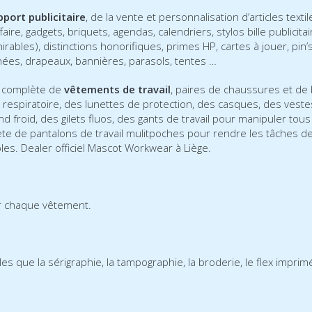
pport publicitaire
, de la vente et personnalisation d’articles textil
ire, gadgets, briquets, agendas, calendriers, stylos bille publicitai
irables), distinctions honorifiques, primes HP, cartes à jouer, pin
ophées, drapeaux, bannières, parasols, tentes …
 complète de
vêtements de travail
, paires de chaussures et de
respiratoire, des lunettes de protection, des casques, des vestes
d froid, des gilets fluos, des gants de travail pour manipuler tous
 de pantalons de travail mulitpoches pour rendre les tâches de
les. Dealer officiel Mascot Workwear à Liège.
ur chaque vêtement.
les que la sérigraphie, la tampographie, la broderie, le flex impri