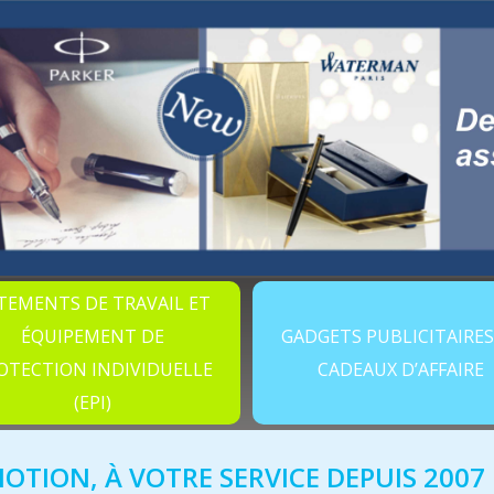
TEMENTS DE TRAVAIL ET
ÉQUIPEMENT DE
GADGETS PUBLICITAIRES
OTECTION INDIVIDUELLE
CADEAUX D’AFFAIRE
(EPI)
TION, À VOTRE SERVICE DEPUIS 2007