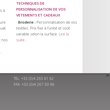
TECHNIQUES DE
PERSONNALISATION DE VOS
s à
VETEMENTS ET CADEAUX
eure
Broderie :
Personnalisation de vos
quat.
textiles. Prix fixe à l'unité et coût
variable selon la surface.
Lire la
c nos
suite...
..
TEL: +32 (0)4 265 61 62
FAX: +32 (0)4 267 30 96