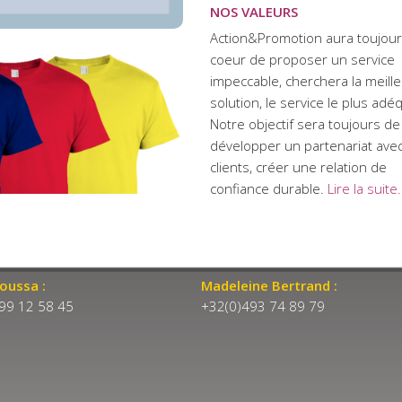
NOS VALEURS
Action&Promotion aura toujour
coeur de proposer un service
impeccable, cherchera la meill
solution, le service le plus adé
Notre objectif sera toujours de
développer un partenariat ave
clients, créer une relation de
confiance durable.
Lire la suite.
oussa :
Madeleine Bertrand :
99 12 58 45
+32(0)493 74 89 79