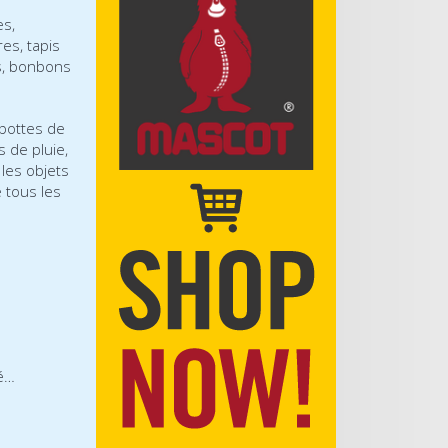
es,
res, tapis
’s, bonbons
 bottes de
 de pluie,
 les objets
 tous les
mé…