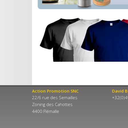
Action Promotion SNC
David B
22/6 rue des Semailles
+32(0)4
Zoning des Cahottes
4400 Flémalle